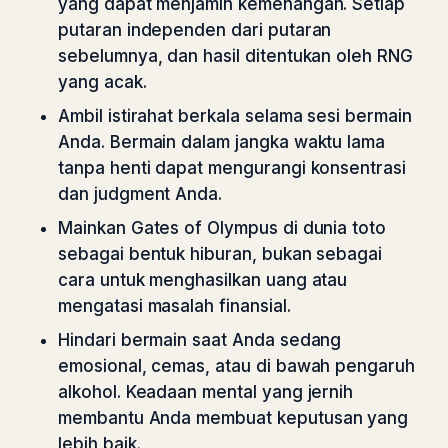
yang dapat menjamin kemenangan. Setiap
putaran independen dari putaran
sebelumnya, dan hasil ditentukan oleh RNG
yang acak.
Ambil istirahat berkala selama sesi bermain
Anda. Bermain dalam jangka waktu lama
tanpa henti dapat mengurangi konsentrasi
dan judgment Anda.
Mainkan Gates of Olympus di dunia toto
sebagai bentuk hiburan, bukan sebagai
cara untuk menghasilkan uang atau
mengatasi masalah finansial.
Hindari bermain saat Anda sedang
emosional, cemas, atau di bawah pengaruh
alkohol. Keadaan mental yang jernih
membantu Anda membuat keputusan yang
lebih baik.