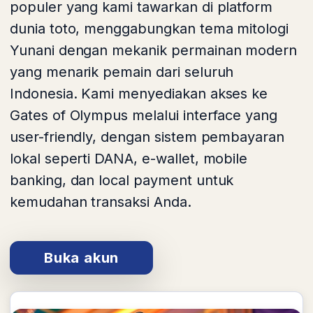
populer yang kami tawarkan di platform
dunia toto, menggabungkan tema mitologi
Yunani dengan mekanik permainan modern
yang menarik pemain dari seluruh
Indonesia. Kami menyediakan akses ke
Gates of Olympus melalui interface yang
user-friendly, dengan sistem pembayaran
lokal seperti DANA, e-wallet, mobile
banking, dan local payment untuk
kemudahan transaksi Anda.
Buka akun