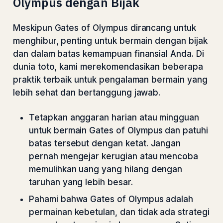
Olympus dengan Bijak
Meskipun Gates of Olympus dirancang untuk
menghibur, penting untuk bermain dengan bijak
dan dalam batas kemampuan finansial Anda. Di
dunia toto, kami merekomendasikan beberapa
praktik terbaik untuk pengalaman bermain yang
lebih sehat dan bertanggung jawab.
Tetapkan anggaran harian atau mingguan
untuk bermain Gates of Olympus dan patuhi
batas tersebut dengan ketat. Jangan
pernah mengejar kerugian atau mencoba
memulihkan uang yang hilang dengan
taruhan yang lebih besar.
Pahami bahwa Gates of Olympus adalah
permainan kebetulan, dan tidak ada strategi