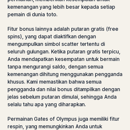
kemenangan yang lebih besar kepada setiap
pemain di dunia toto.
Fitur bonus lainnya adalah putaran gratis (free
spins), yang dapat diaktifkan dengan
mengumpulkan simbol scatter tertentu di
seluruh gulungan. Ketika putaran gratis terpicu,
Anda mendapatkan kesempatan untuk bermain
tanpa mengurangi saldo, dengan semua
kemenangan dihitung menggunakan pengganda
khusus. Kami memastikan bahwa semua
pengganda dan nilai bonus ditampilkan dengan
jelas sebelum putaran dimulai, sehingga Anda
selalu tahu apa yang diharapkan.
Permainan Gates of Olympus juga memiliki fitur
respin, yang memungkinkan Anda untuk