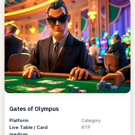
Gates of Olympus
Platform
Category
Live Table / Card
RTP
medium