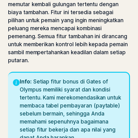
memutar kembali gulungan tertentu dengan
biaya tambahan. Fitur ini tersedia sebagai
pilihan untuk pemain yang ingin meningkatkan
peluang mereka mencapai kombinasi
pemenang. Semua fitur tambahan ini dirancang
untuk memberikan kontrol lebih kepada pemain
sambil mempertahankan keadilan dalam setiap
putaran.
Info:
Setiap fitur bonus di Gates of
Olympus memiliki syarat dan kondisi
tertentu. Kami merekomendasikan untuk
membaca tabel pembayaran (paytable)
sebelum bermain, sehingga Anda
memahami sepenuhnya bagaimana
setiap fitur bekerja dan apa nilai yang
dapat Anda harapkan.