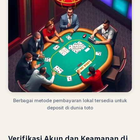
Berbagai metode pembayaran lokal tersedia untuk
deposit di dunia toto
Verifikasi Akun dan Keamanan di