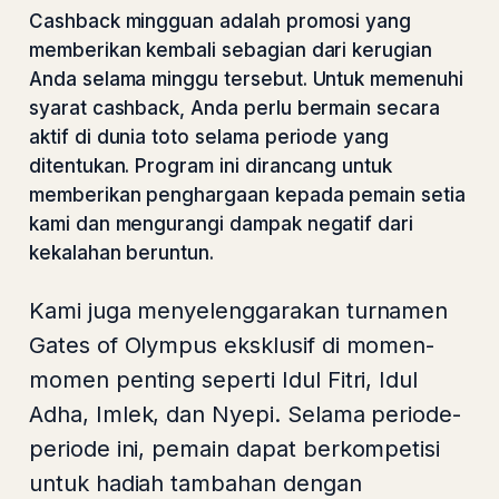
Cashback mingguan adalah promosi yang
memberikan kembali sebagian dari kerugian
Anda selama minggu tersebut. Untuk memenuhi
syarat cashback, Anda perlu bermain secara
aktif di dunia toto selama periode yang
ditentukan. Program ini dirancang untuk
memberikan penghargaan kepada pemain setia
kami dan mengurangi dampak negatif dari
kekalahan beruntun.
Kami juga menyelenggarakan turnamen
Gates of Olympus eksklusif di momen-
momen penting seperti Idul Fitri, Idul
Adha, Imlek, dan Nyepi. Selama periode-
periode ini, pemain dapat berkompetisi
untuk hadiah tambahan dengan