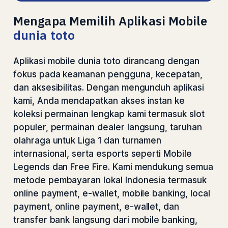
Mengapa Memilih Aplikasi Mobile
dunia toto
Aplikasi mobile dunia toto dirancang dengan
fokus pada keamanan pengguna, kecepatan,
dan aksesibilitas. Dengan mengunduh aplikasi
kami, Anda mendapatkan akses instan ke
koleksi permainan lengkap kami termasuk slot
populer, permainan dealer langsung, taruhan
olahraga untuk Liga 1 dan turnamen
internasional, serta esports seperti Mobile
Legends dan Free Fire. Kami mendukung semua
metode pembayaran lokal Indonesia termasuk
online payment, e-wallet, mobile banking, local
payment, online payment, e-wallet, dan
transfer bank langsung dari mobile banking,