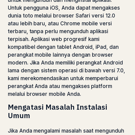
untuk mengunduh dan menginstal aplikasi.
Untuk pengguna iOS, Anda dapat mengakses
dunia toto melalui browser Safari versi 12.0
atau lebih baru, atau Chrome mobile versi
terbaru, tanpa perlu mengunduh aplikasi
terpisah. Aplikasi web progresif kami
kompatibel dengan tablet Android, iPad, dan
perangkat mobile lainnya dengan browser
modern. Jika Anda memiliki perangkat Android
lama dengan sistem operasi di bawah versi 7.0,
kami merekomendasikan untuk memperbarui
perangkat Anda atau mengakses platform
melalui browser mobile Anda.
Mengatasi Masalah Instalasi
Umum
Jika Anda mengalami masalah saat mengunduh