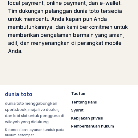
local payment, online payment, dan e-wallet.
Tim dukungan pelanggan dunia toto tersedia
untuk membantu Anda kapan pun Anda
membutuhkannya, dan kami berkomitmen untuk
memberikan pengalaman bermain yang aman,
adil, dan menyenangkan di perangkat mobile
Anda.
dunia toto
Tautan
Tentang kami
dunia toto menggabungkan
sportsbook, meja live dealer,
Syarat
dan lobi slot untuk pengguna di
Kebijakan privasi
wilayah yang didukung.
Pemberitahuan hukum
Ketersediaan layanan tunduk pada
hukum setempat.