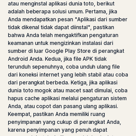
atau menginstal aplikasi dunia toto, berikut
adalah beberapa solusi umum. Pertama, jika
Anda mendapatkan pesan "Aplikasi dari sumber
tidak dikenal tidak dapat diinstal", pastikan
bahwa Anda telah mengaktifkan pengaturan
keamanan untuk mengizinkan instalasi dari
sumber di luar Google Play Store di perangkat
Android Anda. Kedua, jika file APK tidak
terunduh sepenuhnya, coba unduh ulang file
dari koneksi internet yang lebih stabil atau coba
dari perangkat berbeda. Ketiga, jika aplikasi
dunia toto mogok atau macet saat dimulai, coba
hapus cache aplikasi melalui pengaturan sistem
Anda, atau copot dan pasang ulang aplikasi.
Keempat, pastikan Anda memiliki ruang
penyimpanan yang cukup di perangkat Anda,
karena penyimpanan yang penuh dapat