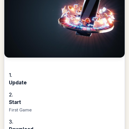
Update
Start
First Game