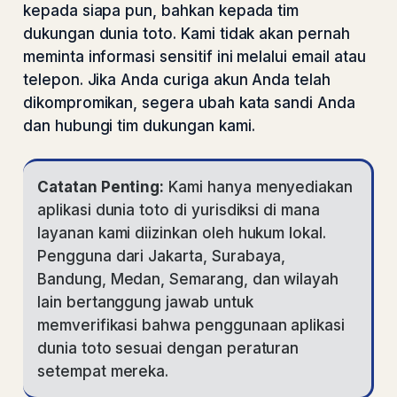
kepada siapa pun, bahkan kepada tim
dukungan dunia toto. Kami tidak akan pernah
meminta informasi sensitif ini melalui email atau
telepon. Jika Anda curiga akun Anda telah
dikompromikan, segera ubah kata sandi Anda
dan hubungi tim dukungan kami.
Catatan Penting:
Kami hanya menyediakan
aplikasi dunia toto di yurisdiksi di mana
layanan kami diizinkan oleh hukum lokal.
Pengguna dari Jakarta, Surabaya,
Bandung, Medan, Semarang, dan wilayah
lain bertanggung jawab untuk
memverifikasi bahwa penggunaan aplikasi
dunia toto sesuai dengan peraturan
setempat mereka.