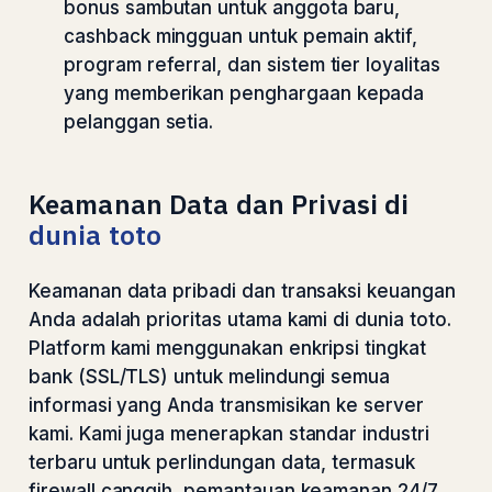
bonus sambutan untuk anggota baru,
cashback mingguan untuk pemain aktif,
program referral, dan sistem tier loyalitas
yang memberikan penghargaan kepada
pelanggan setia.
Keamanan Data dan Privasi di
dunia toto
Keamanan data pribadi dan transaksi keuangan
Anda adalah prioritas utama kami di dunia toto.
Platform kami menggunakan enkripsi tingkat
bank (SSL/TLS) untuk melindungi semua
informasi yang Anda transmisikan ke server
kami. Kami juga menerapkan standar industri
terbaru untuk perlindungan data, termasuk
firewall canggih, pemantauan keamanan 24/7,