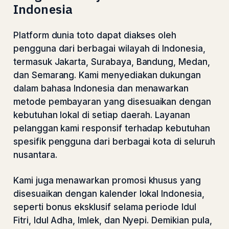
Indonesia
Platform dunia toto dapat diakses oleh
pengguna dari berbagai wilayah di Indonesia,
termasuk Jakarta, Surabaya, Bandung, Medan,
dan Semarang. Kami menyediakan dukungan
dalam bahasa Indonesia dan menawarkan
metode pembayaran yang disesuaikan dengan
kebutuhan lokal di setiap daerah. Layanan
pelanggan kami responsif terhadap kebutuhan
spesifik pengguna dari berbagai kota di seluruh
nusantara.
Kami juga menawarkan promosi khusus yang
disesuaikan dengan kalender lokal Indonesia,
seperti bonus eksklusif selama periode Idul
Fitri, Idul Adha, Imlek, dan Nyepi. Demikian pula,