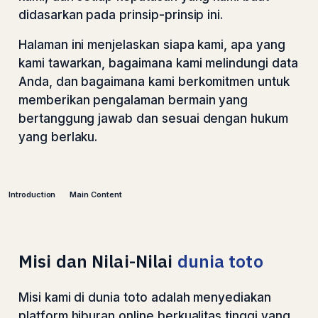
didasarkan pada prinsip-prinsip ini.
Halaman ini menjelaskan siapa kami, apa yang
kami tawarkan, bagaimana kami melindungi data
Anda, dan bagaimana kami berkomitmen untuk
memberikan pengalaman bermain yang
bertanggung jawab dan sesuai dengan hukum
yang berlaku.
Introduction
Main Content
Misi dan Nilai-Nilai
dunia toto
Misi kami di dunia toto adalah menyediakan
platform hiburan online berkualitas tinggi yang