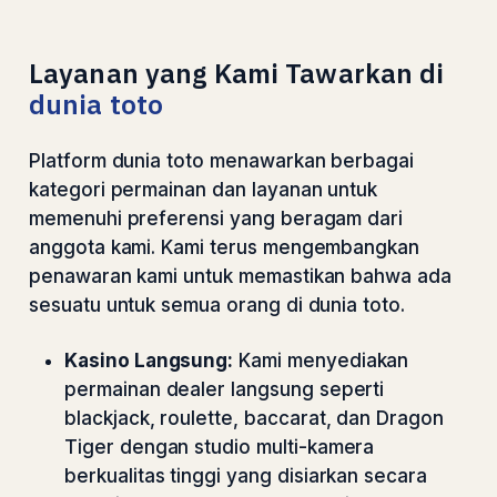
Layanan yang Kami Tawarkan di
dunia toto
Platform dunia toto menawarkan berbagai
kategori permainan dan layanan untuk
memenuhi preferensi yang beragam dari
anggota kami. Kami terus mengembangkan
penawaran kami untuk memastikan bahwa ada
sesuatu untuk semua orang di dunia toto.
Kasino Langsung:
Kami menyediakan
permainan dealer langsung seperti
blackjack, roulette, baccarat, dan Dragon
Tiger dengan studio multi-kamera
berkualitas tinggi yang disiarkan secara