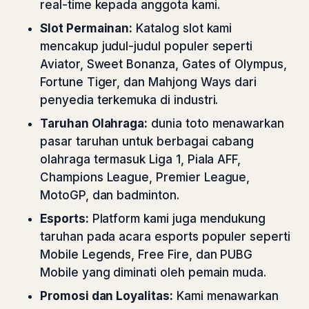
real-time kepada anggota kami.
Slot Permainan:
Katalog slot kami
mencakup judul-judul populer seperti
Aviator, Sweet Bonanza, Gates of Olympus,
Fortune Tiger, dan Mahjong Ways dari
penyedia terkemuka di industri.
Taruhan Olahraga:
dunia toto menawarkan
pasar taruhan untuk berbagai cabang
olahraga termasuk Liga 1, Piala AFF,
Champions League, Premier League,
MotoGP, dan badminton.
Esports:
Platform kami juga mendukung
taruhan pada acara esports populer seperti
Mobile Legends, Free Fire, dan PUBG
Mobile yang diminati oleh pemain muda.
Promosi dan Loyalitas:
Kami menawarkan