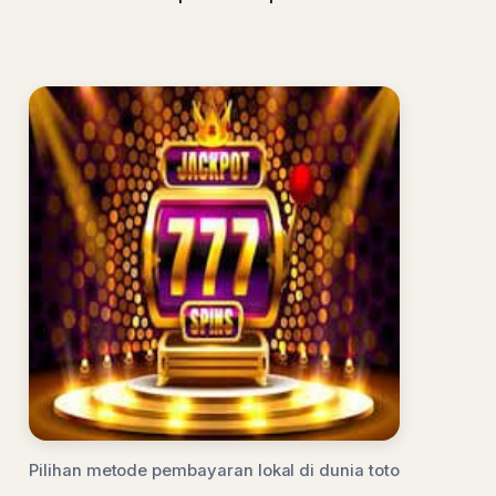
Pilihan metode pembayaran lokal di dunia toto