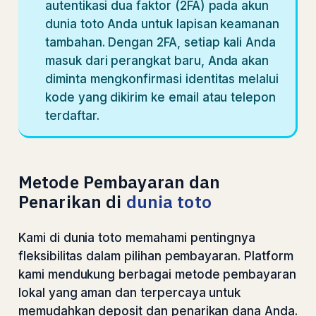
autentikasi dua faktor (2FA) pada akun
dunia toto Anda untuk lapisan keamanan
tambahan. Dengan 2FA, setiap kali Anda
masuk dari perangkat baru, Anda akan
diminta mengkonfirmasi identitas melalui
kode yang dikirim ke email atau telepon
terdaftar.
Metode Pembayaran dan
Penarikan di
dunia toto
Kami di dunia toto memahami pentingnya
fleksibilitas dalam pilihan pembayaran. Platform
kami mendukung berbagai metode pembayaran
lokal yang aman dan terpercaya untuk
memudahkan deposit dan penarikan dana Anda.