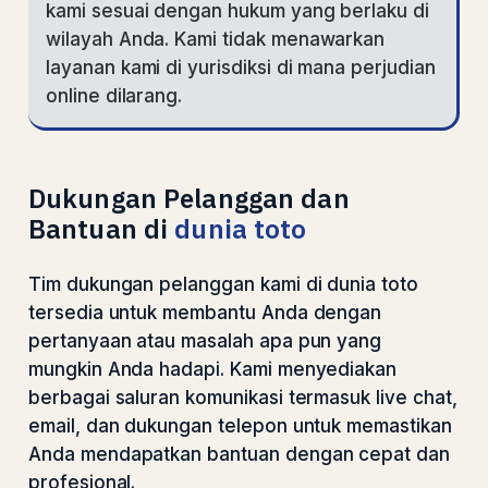
kami sesuai dengan hukum yang berlaku di
wilayah Anda. Kami tidak menawarkan
layanan kami di yurisdiksi di mana perjudian
online dilarang.
Dukungan Pelanggan dan
Bantuan di
dunia toto
Tim dukungan pelanggan kami di dunia toto
tersedia untuk membantu Anda dengan
pertanyaan atau masalah apa pun yang
mungkin Anda hadapi. Kami menyediakan
berbagai saluran komunikasi termasuk live chat,
email, dan dukungan telepon untuk memastikan
Anda mendapatkan bantuan dengan cepat dan
profesional.