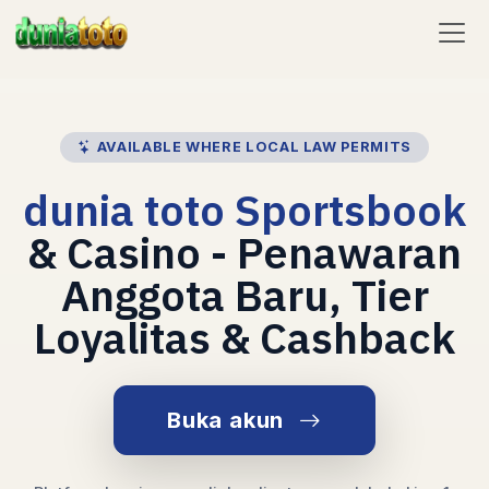
dunia toto
AVAILABLE WHERE LOCAL LAW PERMITS
dunia toto
Sportsbook
& Casino - Penawaran
Anggota Baru, Tier
Loyalitas & Cashback
Buka akun