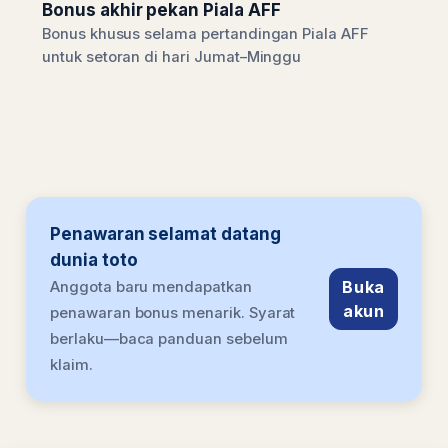
Bonus akhir pekan Piala AFF
Bonus khusus selama pertandingan Piala AFF
untuk setoran di hari Jumat–Minggu
Penawaran selamat datang
dunia toto
Buka
Anggota baru mendapatkan
akun
penawaran bonus menarik. Syarat
berlaku—baca panduan sebelum
klaim.