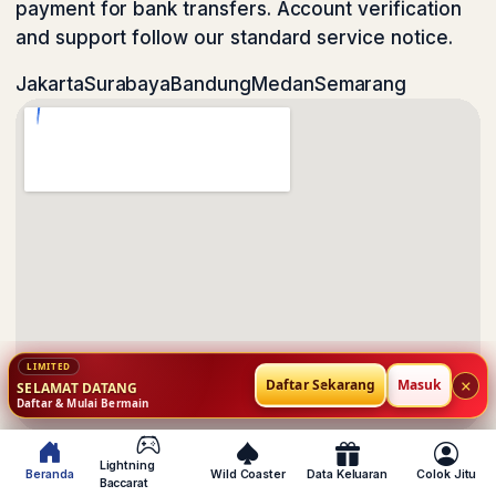
payment for bank transfers. Account verification
and support follow our standard service notice.
Jakarta
Surabaya
Bandung
Medan
Semarang
×
Daftar Sekarang
Masuk
SELAMAT DATANG
Daftar & Mulai Bermain
Lightning
Beranda
Wild Coaster
Data Keluaran
Colok Jitu
Baccarat