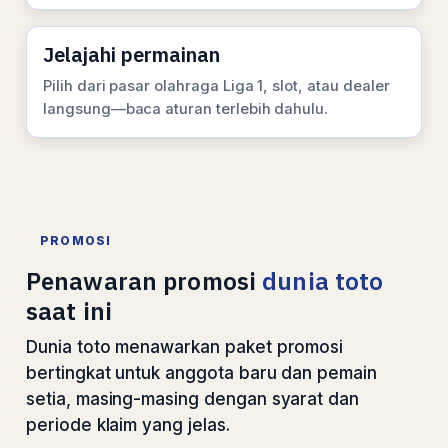
Jelajahi permainan
Pilih dari pasar olahraga Liga 1, slot, atau dealer
langsung—baca aturan terlebih dahulu.
PROMOSI
Penawaran promosi
dunia toto
saat ini
Dunia toto menawarkan paket promosi
bertingkat untuk anggota baru dan pemain
setia, masing-masing dengan syarat dan
periode klaim yang jelas.