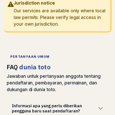
Jurisdiction notice
Our services are available only where local
law permits. Please verify legal access in
your own jurisdiction.
PERTANYAAN UMUM
FAQ
dunia toto
Jawaban untuk pertanyaan anggota tentang
pendaftaran, pembayaran, permainan, dan
dukungan di dunia toto.
Informasi apa yang perlu diberikan
pengguna baru saat pendaftaran?