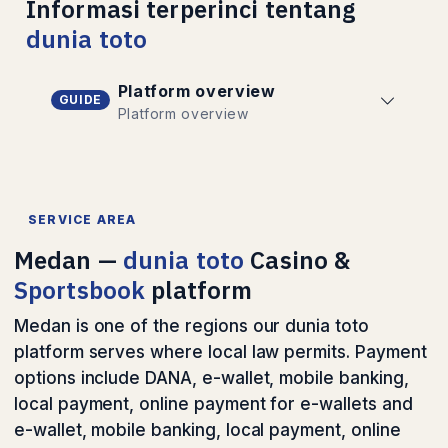
Informasi terperinci tentang
dunia toto
Platform overview
GUIDE
Platform overview
SERVICE AREA
Medan —
dunia toto
Casino &
Sportsbook
platform
Medan is one of the regions our dunia toto
platform serves where local law permits. Payment
options include DANA, e-wallet, mobile banking,
local payment, online payment for e-wallets and
e-wallet, mobile banking, local payment, online