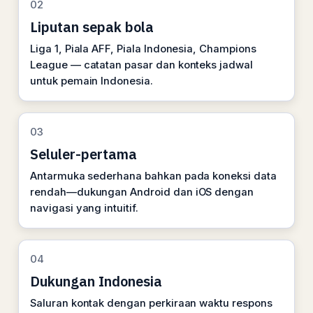
02
Liputan sepak bola
Liga 1, Piala AFF, Piala Indonesia, Champions
League — catatan pasar dan konteks jadwal
untuk pemain Indonesia.
03
Seluler-pertama
Antarmuka sederhana bahkan pada koneksi data
rendah—dukungan Android dan iOS dengan
navigasi yang intuitif.
04
Dukungan Indonesia
Saluran kontak dengan perkiraan waktu respons