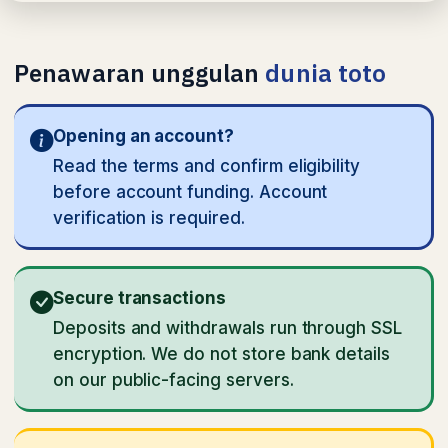
Penawaran unggulan
dunia toto
Opening an account?
Read the terms and confirm eligibility
before account funding. Account
verification is required.
Secure transactions
Deposits and withdrawals run through SSL
encryption. We do not store bank details
on our public-facing servers.