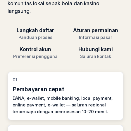
komunitas lokal sepak bola dan kasino
langsung.
Langkah daftar
Aturan permainan
Panduan proses
Informasi pasar
Kontrol akun
Hubungi kami
Preferensi pengguna
Saluran kontak
01
Pembayaran cepat
DANA, e-wallet, mobile banking, local payment,
online payment, e-wallet — saluran regional
terpercaya dengan pemrosesan 10–20 menit.