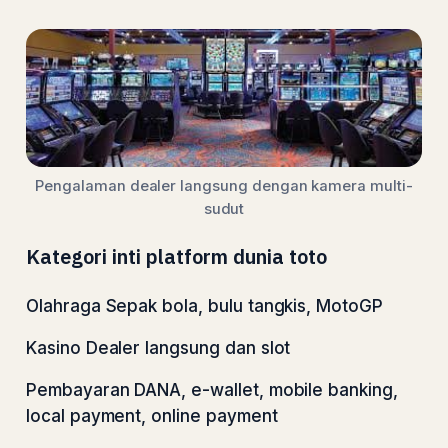
Pengalaman dealer langsung dengan kamera multi-
sudut
Kategori inti platform dunia toto
Olahraga Sepak bola, bulu tangkis, MotoGP
Kasino Dealer langsung dan slot
Pembayaran DANA, e-wallet, mobile banking,
local payment, online payment