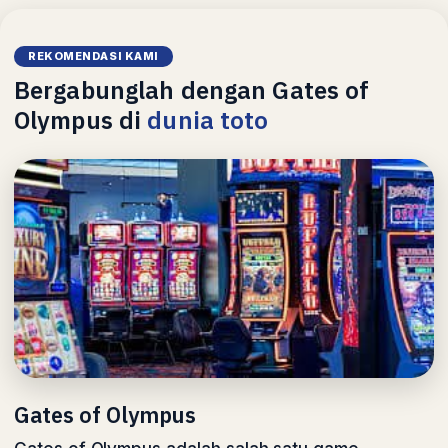
REKOMENDASI KAMI
Bergabunglah dengan Gates of
Olympus di
dunia toto
Gates of Olympus