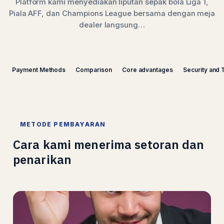
Platform kami menyediakan liputan sepak bola Liga 1,
Piala AFF, dan Champions League bersama dengan meja
dealer langsung…
Payment Methods
Comparison
Core advantages
Security and 
METODE PEMBAYARAN
Cara kami menerima setoran dan
penarikan